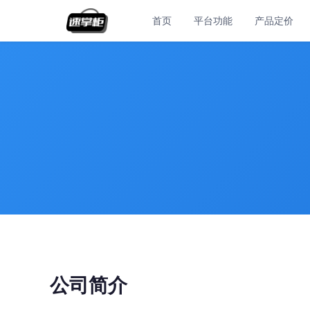
首页
平台功能
产品定价
公司简介