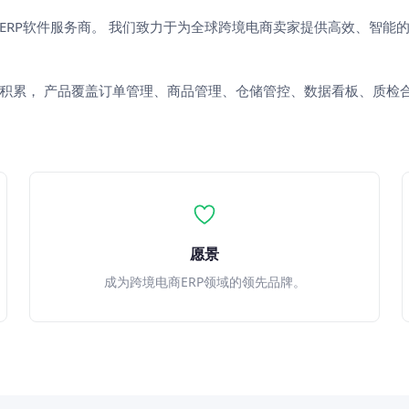
ERP软件服务商。 我们致力于为全球跨境电商卖家提供高效、智能
累， 产品覆盖订单管理、商品管理、仓储管控、数据看板、质检合规
愿景
成为跨境电商ERP领域的领先品牌。