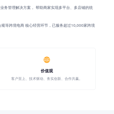
的业务管理解决方案， 帮助商家实现多平台、多店铺的统
等跨境电商 核心经营环节，已服务超过10,000家跨境
价值观
客户至上、技术驱动、务实创新、合作共赢。