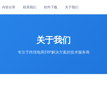
内容分享
联系我们
软件下载
关于我们
关于我们
专注于跨境电商ERP解决方案的技术服务商