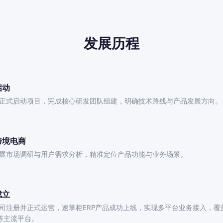
发展历程
启动
正式启动项目，完成核心研发团队组建，明确技术路线与产品发展方向。
跨境电商
展市场调研与用户需求分析，精准定位产品功能与业务场景。
成立
司注册并正式运营，速掌柜ERP产品成功上线，实现多平台业务接入，覆盖T
u等主流平台。