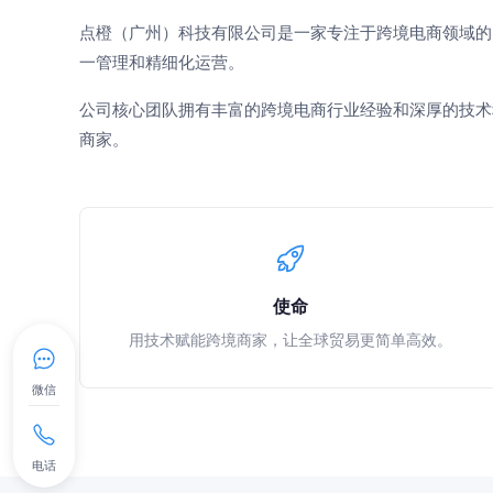
点橙（广州）科技有限公司是一家专注于跨境电商领域的
一管理和精细化运营。
公司核心团队拥有丰富的跨境电商行业经验和深厚的技术积
商家。
使命
用技术赋能跨境商家，让全球贸易更简单高效。
微信
电话